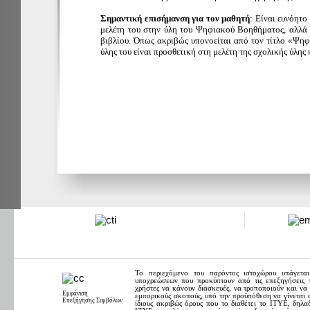
Σημαντική επισήμανση για τον μαθητή
: Είναι ευνόητο 
μελέτη του στην ύλη του Ψηφιακού Βοηθήματος, αλλά 
βιβλίου. Όπως ακριβώς υπονοείται από τον τίτλο «Ψηφ
ύλης του είναι προσθετική στη μελέτη της σχολικής ύλης
Το περιεχόμενο του παρόντος ιστοχώρου υπάγετ
υποχρεώσεων που προκύπτουν από τις επεξηγήσεις 
χρήστες να κάνουν διασκευές, να τροποποιούν και να 
Εμφάνιση
εμπορικούς σκοπούς, υπό την προϋπόθεση να γίνεται 
Επεξήγησης Συμβόλων
ίδιους ακριβώς όρους που το διαθέτει το ΙΤΥΕ, δηλ